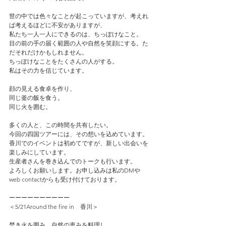
世の中では色々なことが起こっていますが、考えれ
ば考えるほどに不安がありますが、
私たち一人一人にできるのは、ちっぽけなこと。
目の前の手の届く範囲の人や自然を笑顔にする。た
だそれだけかもしれません。
ちっぽけなことをたくさんの人がする。
私はその力を信じています。
顔の見える食卓を作り、　
同じ釜の飯を食う。
同じ火を囲む。　
多くの人と、この時間を共有したい。
今回の四国ツアーには、その想いを込めています。
香川でのイベントは初めてですが、新しい出会いを
楽しみにしています。
生産者さんを巻き込んでのトークも行います。
よろしくお願いします。お申し込みは私のDMや
web contactからも受け付けております。
ーーーーーーーーーー
＜5/21Around the fire in　香川＞
焚き火を囲み、自然の恵みを料理し