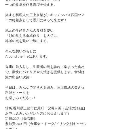
一つの食卓を作る喜びを伝える。
旅する料理人の三上奈緒が、キッチンバス四国ツア
ーの終着点として香川にやって来ます！
地元の生産者さんの食材を使い
「顔の見える食卓作り」を大切に、
地域の点を繋いで線にする。
そんな想いのもとに
Around the fireはあります。
香川に前入りし、生産者の元を訪ねて集まった食材
で、豪快にパエリアや丸焼きを提供します。食材は
旅の出会い次第！
当日は、みんなで焚き火を囲み、三上奈緒の焚き火
料理とトークを
お楽しみください！
場所:香川県三豊市仁尾町　父母ヶ浜（会場の詳細は
お申し込みいただいた方にお伝えします）
定員:20名（先着順）
参加費:5000円（食事会・トーク/ドリンク別キャッシ
ュオン）