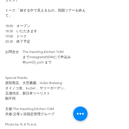
トーク:「旅する中で見えるもの、四国ツアーを終え
て」
18:00　オープン
18:30    いただきます
19:00　トーク
20:30    終了予定
お問合せ　The traveling kitchen YUM
　　　　　までinstagramのDMにて申込み
　　　　　@yum23_yum まで
Special thanks
原田商店、大空農園、Hobo Brewing 
オイノコ舎、ku;bel 、サリーガーデン、
玉浦功次、新日本ツーリスト　
順不同
主催:The traveling kitchen YUM
共催:父母ヶ浜指定管理グループ
Photo by ちえちゃん