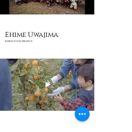
Ehime Uwajima
Ehime food project
Goto Fukue island